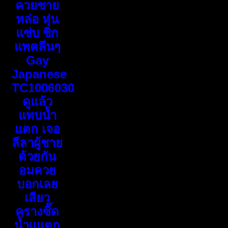
ควยชาย
หล่อ หุ่น
แซ่บ ชิก
แพคลีนๆ
Gay
Japanese
TC1006030
ดูแล้ว
แทบน้ำ
แตก เจอ
ลีลาผู้ชาย
ด้วยกัน
อมควย
บอกเลย
เสียว
ครางซื๊ด
น้ำแแตก